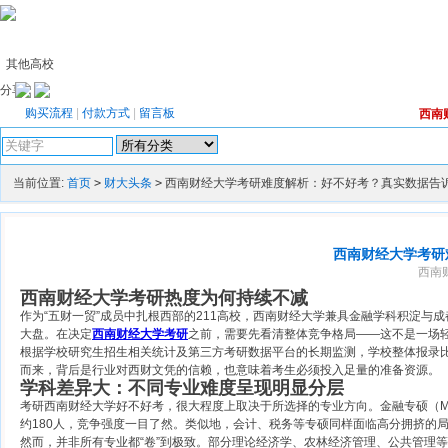
其他高校
分享：
购买流程
|
付款方式
|
留言板
西南
高级搜索
当前位置:
首页
>
财大头条
>
西南财经大学考研难度解析：好不好考？真实数据告
西南财经大学考研
西南财
西南财经大学考研热度为何持续不减
作为“五财一贸”成员中扎根西部的211高校，西南财经大学兼具金融学科积淀
大盘。在决定
西南财经大学考研
之前，需要先看清整体竞争格局——这不是一场
根据学校研究生招生相关统计及第三方考研数据平台的长期监测，学校整体报录比常
而来，背后是行业对西财文凭的信赖，也意味着考生必须投入足量的准备资源。
学科差异大：不同专业难度呈现明显分层
考研西南财经大学好不好考，很大程度上取决于所选择的专业方向。金融专硕（MF
约180人，竞争强度一目了然。类似地，会计、税务等专硕同样面临高分拥挤的
然而，并非所有专业都“卷”到极致。部分理论经济学、农林经济管理、公共管理