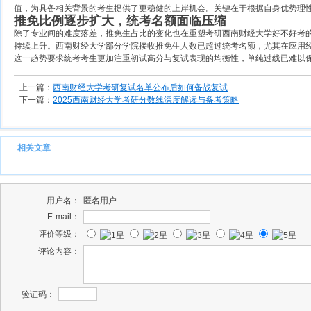
值，为具备相关背景的考生提供了更稳健的上岸机会。关键在于根据自身优势理
推免比例逐步扩大，统考名额面临压缩
除了专业间的难度落差，推免生占比的变化也在重塑考研西南财经大学好不好考的
持续上升。西南财经大学部分学院接收推免生人数已超过统考名额，尤其在应用
这一趋势要求统考考生更加注重初试高分与复试表现的均衡性，单纯过线已难以
上一篇：
西南财经大学考研复试名单公布后如何备战复试
下一篇：
2025西南财经大学考研分数线深度解读与备考策略
相关文章
用户名：
匿名用户
E-mail：
评价等级：
评论内容：
验证码：