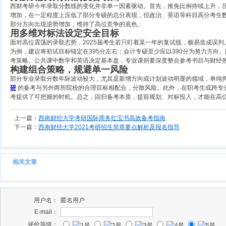
西财考研今年录取分数线的变化并非单一因素驱动。首先，推免比例持续上升，压缩
增加，在一定程度上压低了部分专硕的总分表现，但政治、英语等科目高分考生
部分方向出现逆势增加，维持了高位竞争的底色。
用多维对标法设定安全目标
面对高位震荡的录取态势，2025届考生若只盯着某一年的复试线，极易造成误
为例，建议将初试目标锚定在395分左右；会计专硕至少应以390分为努力方
考策略。公共课中数学和英语决定基本盘，专业课则要深度整合参考书目与财经
构建组合策略，规避单一风险
部分专业录取分数年际波动较大，尤其是新增方向或计划波动明显的领域，单纯押
研
的备考与另外两所院校的合理目标相配合，分散风险。此外，在职考生或跨专
考提供了可把握的时机。总之，回归备考本质，提前规划、对标投入，才能在高
上一篇：
西南财经大学考研国际商务红宝书高效备考指南
下一篇：
西南财经大学2021考研招生简章要点解析及报名指导
相关文章
用户名：
匿名用户
E-mail：
评价等级：