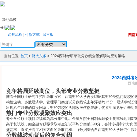
其他高校
分享：
购买流程
|
付款方式
|
留言板
西南
高级搜索
当前位置:
首页
>
财大头条
>
2024西财考研录取分数线全景解读与应对策略
2024西财
西南财
竞争格局延续高位，头部专业分数坚挺
随着全国硕士研究生招生录取收官，西南财经大学再次印证其财经类热门院校的选
构性波动。多数经济学、管理学门类复试分数线较去年浮动约±5分，经济学总分要
出现八年以来的首次回落，财经强校的头部效应依然显著，优质生源竞争并未明
热门专业分数凝聚效应突出
专业学位硕士项目继续成为高分集中地。金融学院全日制金融硕士复试线达到37
高于复试线，如金融专硕拟录取考生初试平均分突破390分，会计专硕审计方向
盛需求，直接推高了相关方向的录取门槛。（数据综合自西南财经大学研究生院
分数线波动背后的复合动因