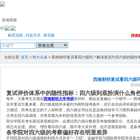
其他高校
分享：
购买流程
|
付款方式
|
留言板
西南
高级搜索
当前位置:
首页
>
财大头条
>
西南财经复试看四六级吗？解读复试中四六级的隐性
西南财经复试看四六级
西南财
复试评价体系中的隐性指标：四六级到底扮演什么角
每年，大量考生在规划
西南财经大学考研
路径时，都会反复确认一个细节——西
近年复试方案来看，四六级成绩并未被列为刚性报考条件，但它在综合评价框架中
力测试，而考生提交的个人材料里，四六级证书往往是反映持续学习习惯和基础
注考生四六级成绩，并将其视为本科阶段英语学习投入度的一个参考指标。
部分学院在考生面试表现相近时，会通过四六级分数差异来做细微区分。尤其在
得正向反馈。因此，理性看待四六级，既不夸大其作用，也不忽视其影响，是备
各学院对四六级的考察偏好存在明显差异
不同院系对四六级成绩的利用方式并非“一刀切”。金融学院与国际商学院等涉及