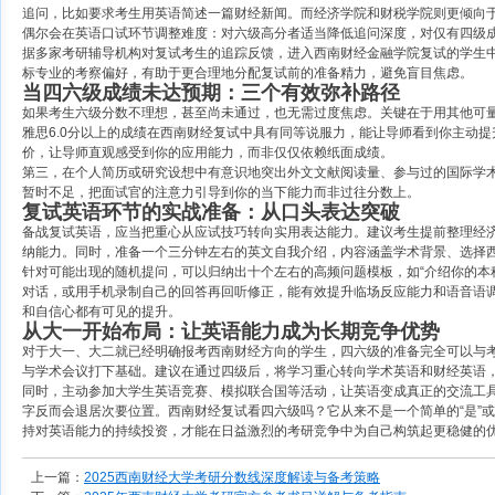
追问，比如要求考生用英语简述一篇财经新闻。而经济学院和财税学院则更倾向
偶尔会在英语口试环节调整难度：对六级高分者适当降低追问深度，对仅有四级
据多家考研辅导机构对复试考生的追踪反馈，进入西南财经金融学院复试的学生中
标专业的考察偏好，有助于更合理地分配复试前的准备精力，避免盲目焦虑。
当四六级成绩未达预期：三个有效弥补路径
如果考生六级分数不理想，甚至尚未通过，也无需过度焦虑。关键在于用其他可
雅思6.0分以上的成绩在西南财经复试中具有同等说服力，能让导师看到你主动
价，让导师直观感受到你的应用能力，而非仅仅依赖纸面成绩。
第三，在个人简历或研究设想中有意识地突出外文文献阅读量、参与过的国际学
暂时不足，把面试官的注意力引导到你的当下能力而非过往分数上。
复试英语环节的实战准备：从口头表达突破
备战复试英语，应当把重心从应试技巧转向实用表达能力。建议考生提前整理经
纳能力。同时，准备一个三分钟左右的英文自我介绍，内容涵盖学术背景、选择
针对可能出现的随机提问，可以归纳出十个左右的高频问题模板，如“介绍你的本
对话，或用手机录制自己的回答再回听修正，能有效提升临场反应能力和语音语
和自信心都有可见的提升。
从大一开始布局：让英语能力成为长期竞争优势
对于大一、大二就已经明确报考西南财经方向的学生，四六级的准备完全可以与
与学术会议打下基础。建议在通过四级后，将学习重心转向学术英语和财经英语
同时，主动参加大学生英语竞赛、模拟联合国等活动，让英语变成真正的交流工
字反而会退居次要位置。西南财经复试看四六级吗？它从来不是一个简单的“是”
持对英语能力的持续投资，才能在日益激烈的考研竞争中为自己构筑起更稳健的
上一篇：
2025西南财经大学考研分数线深度解读与备考策略