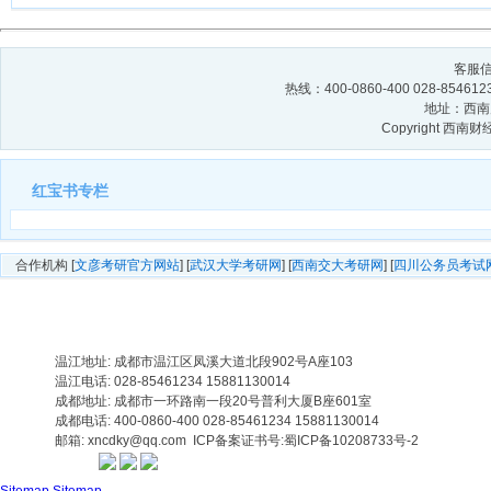
客服信箱
热线：400-0860-400 028-854
地址：西南财
Copyright 西
红宝书专栏
合作机构 [
文彦考研官方网站
] [
武汉大学考研网
] [
西南交大考研网
] [
四川公务员考试
温江地址: 成都市温江区凤溪大道北段902号A座103
温江电话: 028-85461234 15881130014
成都地址: 成都市一环路南一段20号普利大厦B座601室
成都电话: 400-0860-400 028-85461234 15881130014
邮箱: xncdky@qq.com ICP备案证书号:
蜀ICP备10208733号-2