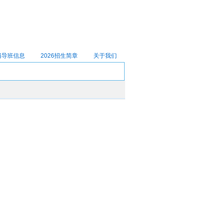
辅导班信息
2026招生简章
关于我们
待到彼时再确定复习用书，极易打乱前期节奏。各学
核心教材的作者与主干知识体系保持高度连贯，仅出
行的复习方案？
微观部分）》与《宏观部分》（目前建议使用第七版或
先搭建完整的微观‑宏观逻辑链，再通过政经部分集
进行主题式归纳，能够明显提升答题深度。
）、殷孟波《货币金融学》（第三版，西南财经大学出