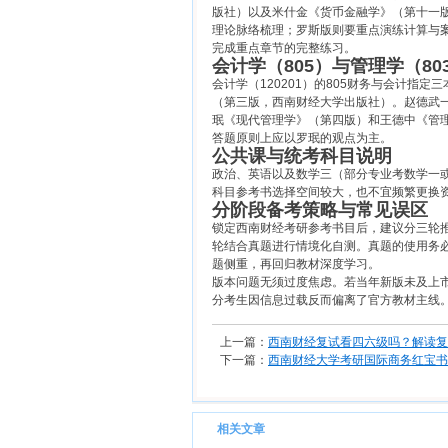
版社）以及米什金《货币金融学》（第十一
理论脉络梳理；罗斯版则要重点演练计算与
完成重点章节的完整练习。
会计学（805）与管理学（8
会计学（120201）的805财务与会计
（第三版，西南财经大学出版社）。赵德武
珉《现代管理学》（第四版）和王德中《管
答题原则上应以罗珉的观点为主。
公共课与统考科目说明
政治、英语以及数学三（部分专业考数学一
科目参考书选择空间较大，也不宜频繁更换
分阶段备考策略与常见误区
锁定西南财经考研参考书目后，建议分三轮
轮结合真题进行情境化自测。真题的使用务
题侧重，再回归教材深度学习。
版本问题无须过度焦虑。若当年新版未及上
分考生因信息过载反而偏离了官方教材主线
上一篇：
西南财经复试看四六级吗？解读复
下一篇：
西南财经大学考研国际商务红宝书
相关文章