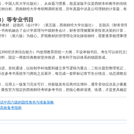
版，中国人民大学出版社）。从命题习惯看，殷孟波版不仅是西财本科教学的传统用书
案例分析。西南财经大学考研网调研发现，历年真题中涉及公司理财的计算题，有相当
03）等专业书目
指定三本教材：赵德武《会计学》（第五版，西南财经大学出版社）、彭韶兵《财务管理
一书有机融合了会计学原理与中级财务会计，财务管理侧重筹资投资决策的计算，审计
理学》（第六版）为核心。罗珉教材的管理理论演化脉络独特，需要逐章梳理事理发展
或396经济类综合能力）均使用教育部统一大纲，不设单独书目。考生可以依托主流
资料，固定一两套经典教材坚持推进，更有利于知识体系的稳固形成。
推进。首轮通读，以绘制学科地图和建立章节逻辑为重点；二轮分题型整理笔记，归拢
必在参考书系统学习两轮之后展开，每完成一套即标记章节失分情况，动态调整后续精
市，沿用上一版复习完全可行，待新版发布后再对比增补，通常变动仅涉及少量案例或
。聚焦官方指定的西南财经考研参考书目，把核心教材读透、练透，才是更具确定性的
试中四六级的隐性角色与准备策略
高效备考指南