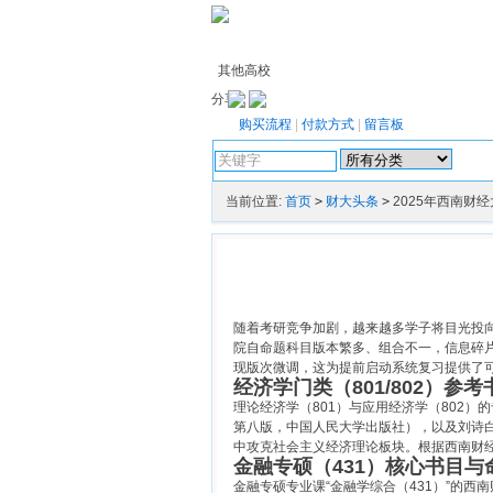
其他高校
分享：
购买流程
|
付款方式
|
留言板
当前位置:
首页
>
财大头条
>
2025年西南财
随着考研竞争加剧，越来越多学子将目光投
院自命题科目版本繁多、组合不一，信息碎
现版次微调，这为提前启动系统复习提供了
经济学门类（801/802）参
理论经济学（801）与应用经济学（802
第八版，中国人民大学出版社），以及刘诗
中攻克社会主义经济理论板块。根据西南财
金融专硕（431）核心书目与
金融专硕专业课“金融学综合（431）”的