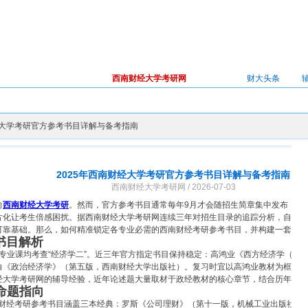
西南财经大学考研网
首页
财大头条
高级搜索
经大学考研官方参考书目详解与备考指南
2025年西南财经大学考研官方参考书目详解与备考指南
西南财经大学考研网 / 2026-07-03
向
西南财经大学考研
。然而，官方参考书目通常每年9月才会随招生简章集中发布，若
片化让考生倍感困扰。据西南财经大学考研网连续三年对招生目录的追踪分析，自命题
可靠基础。那么，如何精准锁定各专业必需的西南财经考研参考书目，并构建一套可执
考书目解析
）的专业课均考查“经济学二”。近三年官方指定书目保持稳定：高鸿业《西方经济学（
白《政治经济学》（第五版，西南财经大学出版社）。复习时宜以高鸿业教材为框架，
经大学考研网的辅导经验，近年论述题大量取材于政经教材的核心章节，结合历年真题
命题指向
西南财经考研参考书目涵盖三本经典：罗斯《公司理财》（第十一版，机械工业出版社